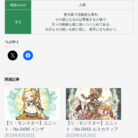
種族(race)
人間
努力家で活動的な青年。
その源となるのは尊敬する人物で、
本文
日々の鍛錬も彼に追いつくためである。
今日もその想いを剣に宿し、相手に立ち向かう。
つぶやく
関連記事
【リ・モンスター】ユニッ
【リ・モンスター】ユニッ
ト：No.0496 インザ
ト：No.0443 ルスカティア
2019年8月26日
2019年6月26日