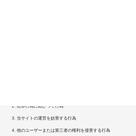
本規約は、当サイトが提供するすべてのサービスに適用されま
す。ユーザーは当サイトを利用することで、本規約に同意したも
のとみなされます。
第2条（禁止事項）
ユーザーは以下の行為を行ってはなりません。
法令または公序良俗に違反する行為
犯罪行為に結びつく行為
当サイトの運営を妨害する行為
他のユーザーまたは第三者の権利を侵害する行為